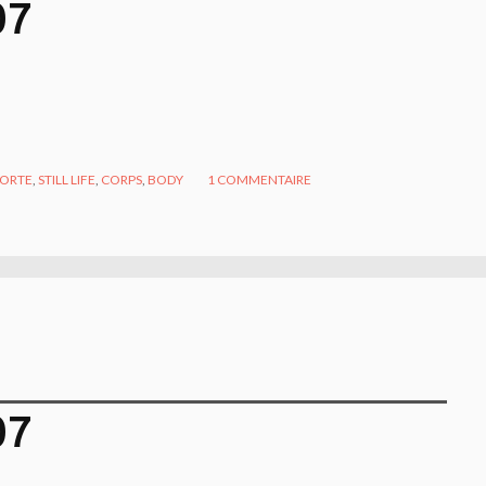
07
MORTE
,
STILL LIFE
,
CORPS
,
BODY
1
COMMENTAIRE
07