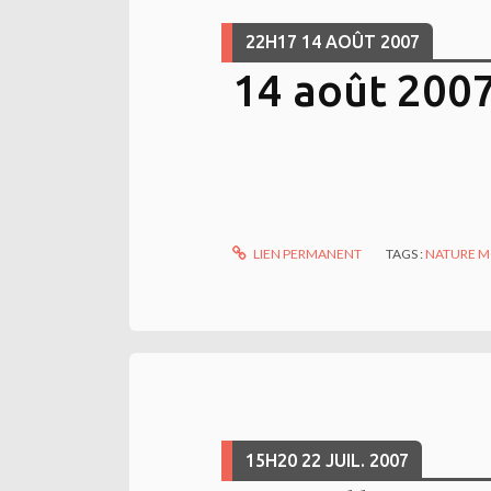
22H17
14
AOÛT 2007
14 août 200
LIEN PERMANENT
TAGS :
NATURE 
15H20
22
JUIL. 2007