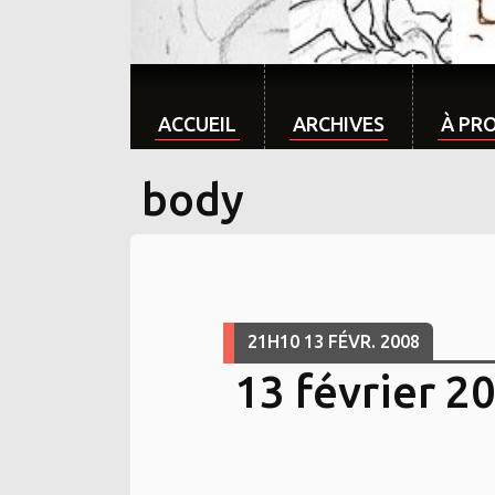
ACCUEIL
ARCHIVES
À PR
body
21H10
13
FÉVR. 2008
13 février 2