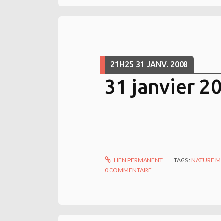
21H25
31
JANV. 2008
31 janvier 2
LIEN PERMANENT
TAGS :
NATURE 
0
COMMENTAIRE