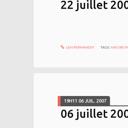
22 juillet 20
LIEN PERMANENT
TAGS :
NATURE 
19H11
06
JUIL. 2007
06 juillet 20