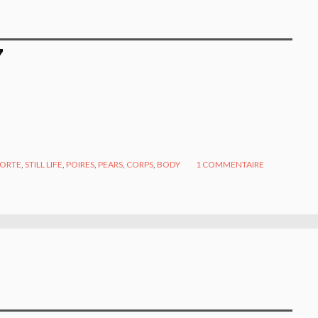
7
MORTE
,
STILL LIFE
,
POIRES
,
PEARS
,
CORPS
,
BODY
1
COMMENTAIRE