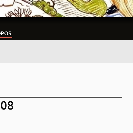
OPOS
008