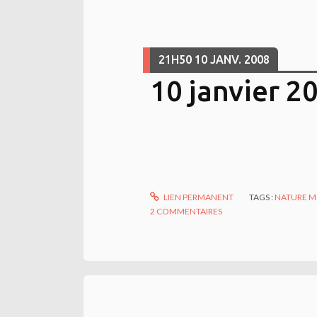
21H50
10
JANV. 2008
10 janvier 2
LIEN PERMANENT
TAGS :
NATURE 
2
COMMENTAIRES