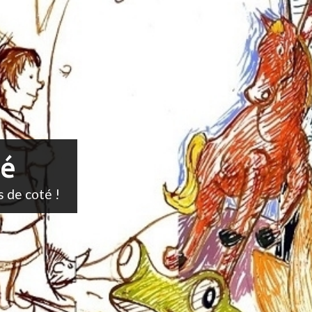
té
s de coté !