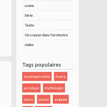
scene
Série
Texte
Un crayon dans l'orchestre
vidéo
Tags populaires
technique mixte
feutre
acrylique
mythologie
encre
pastel
crayon