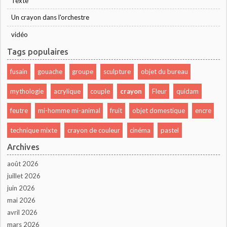
Texte
Un crayon dans l'orchestre
vidéo
Tags populaires
fusain
gouache
groupe
sculpture
objet du bureau
mythologie
acrylique
couple
crayon
Fleur
quidam
feutre
mi-homme mi-animal
fruit
objet domestique
encre
technique mixte
crayon de couleur
cinéma
pastel
Archives
août 2026
juillet 2026
juin 2026
mai 2026
avril 2026
mars 2026