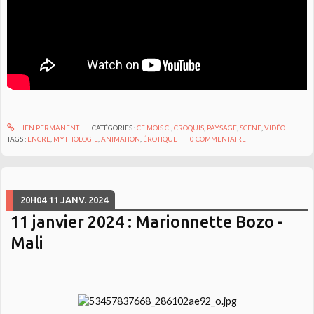
LIEN PERMANENT
CATÉGORIES :
CE MOIS CI
,
CROQUIS
,
PAYSAGE
,
SCENE
,
VIDÉO
TAGS :
ENCRE
,
MYTHOLOGIE
,
ANIMATION
,
ÉROTIQUE
0
COMMENTAIRE
20H04
11
JANV. 2024
11 janvier 2024 : Marionnette Bozo -
Mali