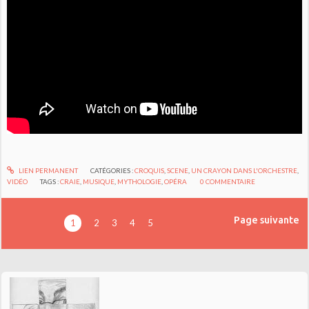
LIEN PERMANENT
CATÉGORIES :
CROQUIS
,
SCENE
,
UN CRAYON DANS L'ORCHESTRE
,
VIDÉO
TAGS :
CRAIE
,
MUSIQUE
,
MYTHOLOGIE
,
OPÉRA
0
COMMENTAIRE
Page suivante
1
2
3
4
5