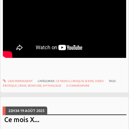
LIEN PERMANENT
CATÉGORIES :
CE MOIS CI
,
CROQUIS
,
SCENE
,
VIDÉO
TAGS :
ÉROTIQUE
,
CRAIE
,
PEINTURE
,
MYTHOLOGIE
0
COMMENTAIRE
22H34
19
AOÛT 2025
Ce mois X...