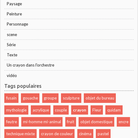
Paysage
Peinture
Personnage
scene
Série
Texte
Un crayon dans l'orchestre
vidéo
Tags populaires
fusain
gouache
groupe
sculpture
objet du bureau
mythologie
acrylique
couple
crayon
Fleur
quidam
feutre
mi-homme mi-animal
fruit
objet domestique
encre
technique mixte
crayon de couleur
cinéma
pastel