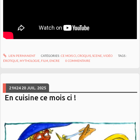
LIEN PERMANENT
CATÉGORIES :
CE MOIS CI
,
CROQUIS
,
SCENE
,
VIDÉO
TAGS :
ÉROTIQUE
,
MYTHOLOGIE
,
FILM
,
ENCRE
0
COMMENTAIRE
21H24
20
JUIL. 2025
En cuisine ce mois ci !