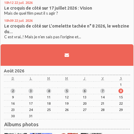
10h12
22
juil. 2026
Le croquis de côté
sur
17 juillet 2026 : Vision
Mais de quel film peut il s agir ?
10h09
22
juil. 2026
Le croquis de côté
sur
L'omelette tachée n° 8 2026, le webzine
du...
C est vrai..! Mais je n'en sais pas l'origine et...
Août 2026
D
L
M
M
J
V
S
1
2
3
4
5
6
7
8
9
10
11
12
13
14
15
16
17
18
19
20
21
22
23
24
25
26
27
28
29
30
31
Albums photos