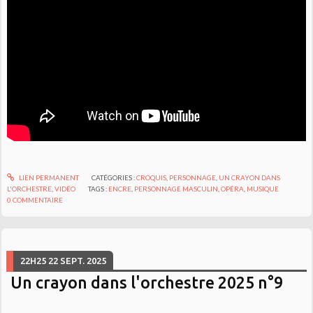
LIEN PERMANENT
CATÉGORIES :
CROQUIS
,
PERSONNAGE
,
UN CRAYON DANS
L'ORCHESTRE
,
VIDÉO
TAGS :
ENCRE
,
PERSONNAGE MASCULIN
,
OPÉRA
,
MUSIQUE
0
COMMENTAIRE
22H25
22
SEPT. 2025
Un crayon dans l'orchestre 2025 n°9