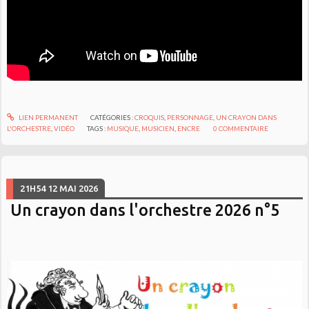
LIEN PERMANENT
CATÉGORIES :
CROQUIS
,
PERSONNAGE
,
UN CRAYON DANS
L'ORCHESTRE
,
VIDÉO
TAGS :
MUSIQUE
,
MUSICIEN
,
ENCRE
0
COMMENTAIRE
21H54
12
MAI 2026
Un crayon dans l'orchestre 2026 n°5