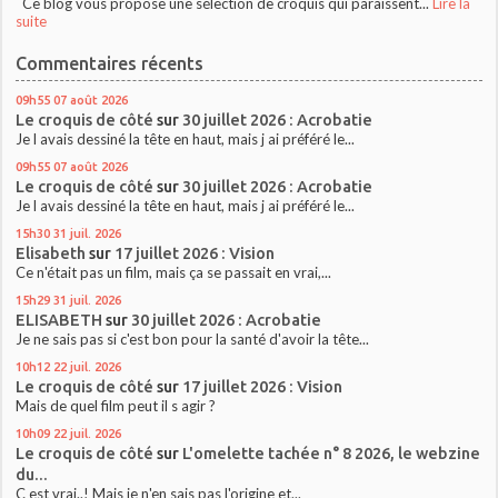
Ce blog vous propose une sélection de croquis qui paraissent...
Lire la
suite
Commentaires récents
09h55
07
août 2026
Le croquis de côté
sur
30 juillet 2026 : Acrobatie
Je l avais dessiné la tête en haut, mais j ai préféré le...
09h55
07
août 2026
Le croquis de côté
sur
30 juillet 2026 : Acrobatie
Je l avais dessiné la tête en haut, mais j ai préféré le...
15h30
31
juil. 2026
Elisabeth
sur
17 juillet 2026 : Vision
Ce n'était pas un film, mais ça se passait en vrai,...
15h29
31
juil. 2026
ELISABETH
sur
30 juillet 2026 : Acrobatie
Je ne sais pas si c'est bon pour la santé d'avoir la tête...
10h12
22
juil. 2026
Le croquis de côté
sur
17 juillet 2026 : Vision
Mais de quel film peut il s agir ?
10h09
22
juil. 2026
Le croquis de côté
sur
L'omelette tachée n° 8 2026, le webzine
du...
C est vrai..! Mais je n'en sais pas l'origine et...