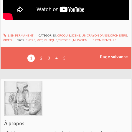
LIEN PERMANENT
CATÉGORIES :
CROQUIS
,
SCENE
,
UN CRAYON DANS L'ORCHESTRE
,
VIDÉO
TAGS :
ENCRE
,
MOT
,
MUSIQUE
,
TUTORIEL
,
MUSICIEN
0
COMMENTAIRE
Page suivante
1
2
3
4
5
À propos