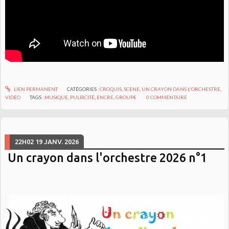
LIEN PERMANENT
CATÉGORIES :
CROQUIS
,
SCENE
,
UN CRAYON DANS L'ORCHESTRE
,
VIDÉO
TAGS :
MUSIQUE
,
PULBICITÉ
,
ENCRE
,
GROUPE
0
COMMENTAIRE
22H02
19
JANV. 2026
Un crayon dans l'orchestre 2026 n°1