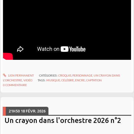
LIEN PERMANENT
CATÉGORIES :
CROQUIS
,
PERSONNAGE
,
UN CRAYON DANS
L'ORCHESTRE
,
VIDÉO
TAGS :
MUSIQUE
,
CÉLÈBRE
,
ENCRE
,
CAPTATION
0
COMMENTAIRE
21H50
18
FÉVR. 2026
Un crayon dans l'orchestre 2026 n°2