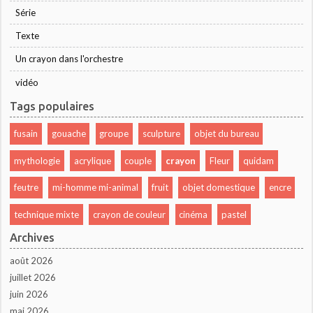
Série
Texte
Un crayon dans l'orchestre
vidéo
Tags populaires
fusain
gouache
groupe
sculpture
objet du bureau
mythologie
acrylique
couple
crayon
Fleur
quidam
feutre
mi-homme mi-animal
fruit
objet domestique
encre
technique mixte
crayon de couleur
cinéma
pastel
Archives
août 2026
juillet 2026
juin 2026
mai 2026