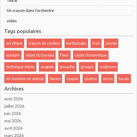
Texte
Un crayon dans l'orchestre
vidéo
Tags populaires
acrylique
crayon de couleur
mythologie
fruit
pastel
quidam
objet du bureau
Fleur
objet domestique
technique mixte
crayon
gouache
groupe
sculpture
mi-homme mi-animal
feutre
couple
cinéma
encre
fusain
Archives
août 2026
juillet 2026
juin 2026
mai 2026
avril 2026
mars 2026