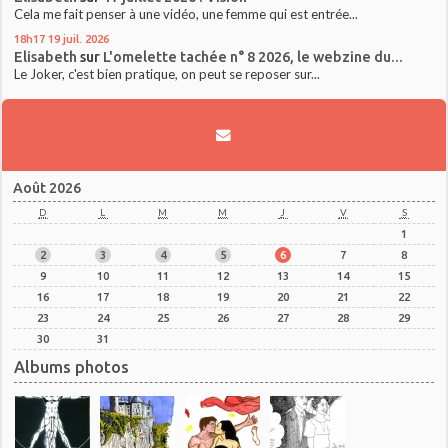
Cela me fait penser à une vidéo, une femme qui est entrée...
18h17
19
juil. 2026
Elisabeth
sur
L'omelette tachée n° 8 2026, le webzine du...
Le Joker, c'est bien pratique, on peut se reposer sur...
Août 2026
D
L
M
M
J
V
S
1
2
3
4
5
6
7
8
9
10
11
12
13
14
15
16
17
18
19
20
21
22
23
24
25
26
27
28
29
30
31
Albums photos