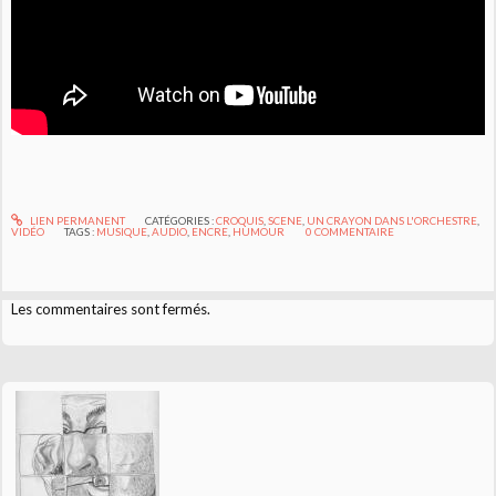
LIEN PERMANENT
CATÉGORIES :
CROQUIS
,
SCENE
,
UN CRAYON DANS L'ORCHESTRE
,
VIDÉO
TAGS :
MUSIQUE
,
AUDIO
,
ENCRE
,
HUMOUR
0
COMMENTAIRE
Les commentaires sont fermés.