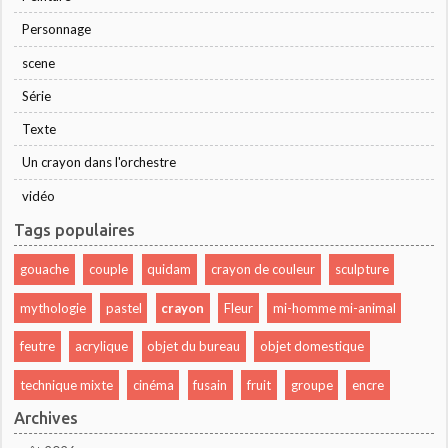
Personnage
scene
Série
Texte
Un crayon dans l'orchestre
vidéo
Tags populaires
gouache
couple
quidam
crayon de couleur
sculpture
mythologie
pastel
crayon
Fleur
mi-homme mi-animal
feutre
acrylique
objet du bureau
objet domestique
technique mixte
cinéma
fusain
fruit
groupe
encre
Archives