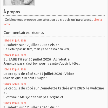
À propos
Ce blog vous propose une sélection de croquis qui paraissent...
Lire la
suite
Commentaires récents
15h30
31
juil. 2026
Elisabeth
sur
17 juillet 2026 : Vision
Ce n'était pas un film, mais ça se passait en vrai,...
15h29
31
juil. 2026
ELISABETH
sur
30 juillet 2026 : Acrobatie
Je ne sais pas si c'est bon pour la santé d'avoir la tête...
10h12
22
juil. 2026
Le croquis de côté
sur
17 juillet 2026 : Vision
Mais de quel film peut il s agir ?
10h09
22
juil. 2026
Le croquis de côté
sur
L'omelette tachée n° 8 2026, le webzine
du...
C est vrai..! Mais je n'en sais pas l'origine et...
18h19
19
juil. 2026
Elisabeth
sur
17 juillet 2026 : Vision