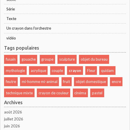
Série
Texte
Un crayon dans l'orchestre
vidéo
Tags populaires
fusain
gouache
groupe
sculpture
objet du bureau
mythologie
acrylique
couple
crayon
Fleur
quidam
feutre
mi-homme mi-animal
fruit
objet domestique
encre
technique mixte
crayon de couleur
cinéma
pastel
Archives
août 2026
juillet 2026
juin 2026