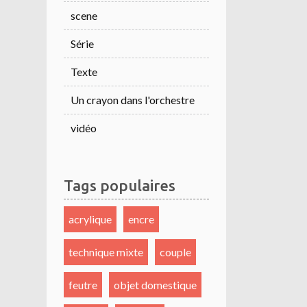
scene
Série
Texte
Un crayon dans l'orchestre
vidéo
Tags populaires
acrylique
encre
technique mixte
couple
feutre
objet domestique