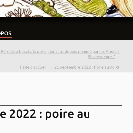
OPOS
Père Ubu hoscha la poire, dont fut depuis nommé par les Anglois
Shakespeare..."
Page d'accueil
21 septembre 2022 : Poire au doigt
 2022 : poire au