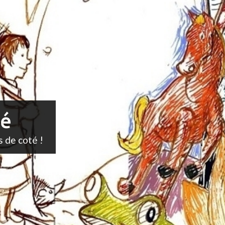
té
s de coté !