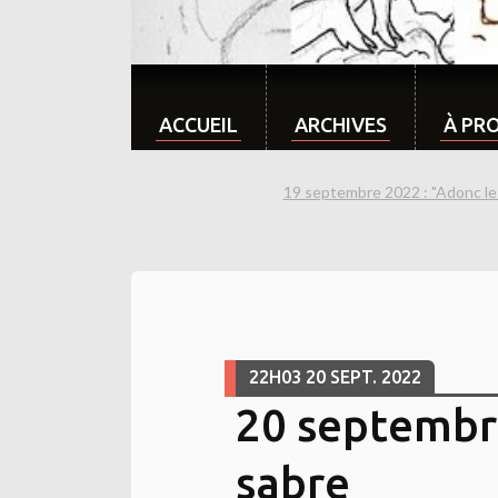
ACCUEIL
ARCHIVES
À PR
19 septembre 2022 : "Adonc le 
22H03
20
SEPT. 2022
20 septembre
sabre