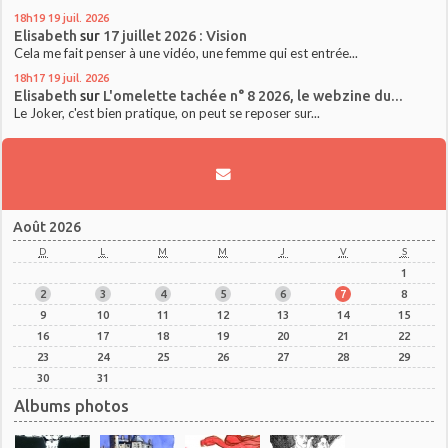
18h19
19
juil. 2026
Elisabeth
sur
17 juillet 2026 : Vision
Cela me fait penser à une vidéo, une femme qui est entrée...
18h17
19
juil. 2026
Elisabeth
sur
L'omelette tachée n° 8 2026, le webzine du...
Le Joker, c'est bien pratique, on peut se reposer sur...
Août 2026
D
L
M
M
J
V
S
1
2
3
4
5
6
7
8
9
10
11
12
13
14
15
16
17
18
19
20
21
22
23
24
25
26
27
28
29
30
31
Albums photos