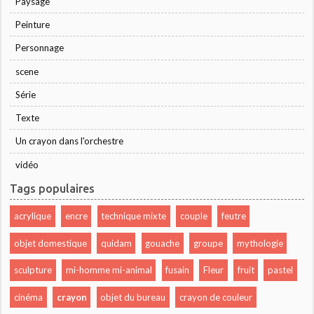
Paysage
Peinture
Personnage
scene
Série
Texte
Un crayon dans l'orchestre
vidéo
Tags populaires
acrylique
encre
technique mixte
couple
feutre
objet domestique
quidam
gouache
groupe
mythologie
sculpture
mi-homme mi-animal
fusain
Fleur
fruit
pastel
cinéma
crayon
objet du bureau
crayon de couleur