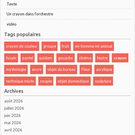
Texte
Un crayon dans l'orchestre
vidéo
Tags populaires
crayon de couleur
groupe
fruit
mi-homme mi-animal
fusain
pastel
quidam
gouache
cinéma
feutre
crayon
mythologie
encre
objet du bureau
Fleur
acrylique
technique mixte
couple
objet domestique
sculpture
Archives
août 2026
juillet 2026
juin 2026
mai 2026
avril 2026