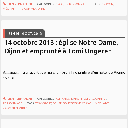
LIEN PERMANENT
CATÉGORIES :
CROQUIS
,
PERSONNAGE
TAGS :
CRAYON
,
MÉCHANT
0
COMMENTAIRE
21H14
14
OCT. 2013
14 octobre 2013 : église Notre Dame,
Dijon et emprunté à Tomi Ungerer
transport : de ma chambre à la chambre
d'un hotel de Vienne
Almanach :
: 6 h 30.
LIEN PERMANENT
CATÉGORIES :
ALMANACH
,
ARCHITECTURE
,
CARNET
,
PERSONNAGE
TAGS :
TRANSPORT
,
ÉGLISE
,
BOURGOGNE
,
CRAYON
,
MÉCHANT
2
COMMENTAIRES