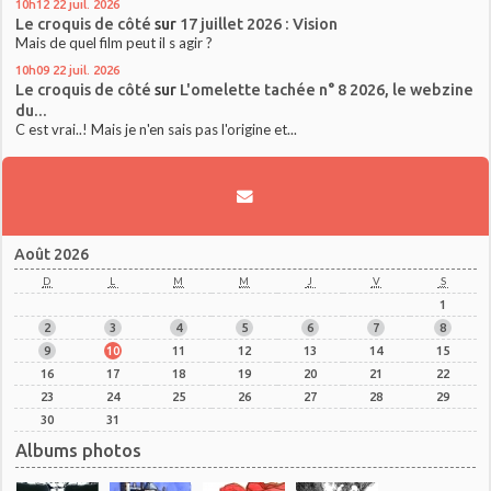
10h12
22
juil. 2026
Le croquis de côté
sur
17 juillet 2026 : Vision
Mais de quel film peut il s agir ?
10h09
22
juil. 2026
Le croquis de côté
sur
L'omelette tachée n° 8 2026, le webzine
du...
C est vrai..! Mais je n'en sais pas l'origine et...
Août 2026
D
L
M
M
J
V
S
1
2
3
4
5
6
7
8
9
10
11
12
13
14
15
16
17
18
19
20
21
22
23
24
25
26
27
28
29
30
31
Albums photos