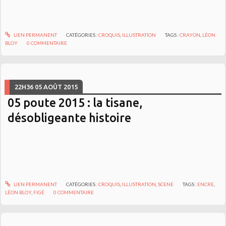
LIEN PERMANENT
CATÉGORIES :
CROQUIS
,
ILLUSTRATION
TAGS :
CRAYON
,
LÉON
BLOY
0
COMMENTAIRE
22H36
05
AOÛT 2015
05 poute 2015 : la tisane,
désobligeante histoire
LIEN PERMANENT
CATÉGORIES :
CROQUIS
,
ILLUSTRATION
,
SCENE
TAGS :
ENCRE
,
LÉON BLOY
,
FIGÉ
0
COMMENTAIRE