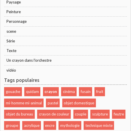
Paysage
Peinture
Personnage
scene
Série
Texte
Un crayon dans l'orchestre
vidéo
Tags populaires
gouache
quidam
crayon
cinéma
fusain
fruit
mi-homme mi-animal
pastel
objet domestique
objet du bureau
crayon de couleur
couple
sculpture
feutre
groupe
acrylique
encre
mythologie
technique mixte