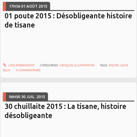
17H56
01
AOÛT 2015
01 poute 2015 : Désobligeante histoire
de tisane
LIEN PERMANENT
CATÉGORIES :
CROQUIS
,
ILLUSTRATION
TAGS :
ENCRE
,
LÉON
BLOY
0
COMMENTAIRE
06H00
30
JUIL. 2015
30 chuillaite 2015 : La tisane, histoire
désobligeante