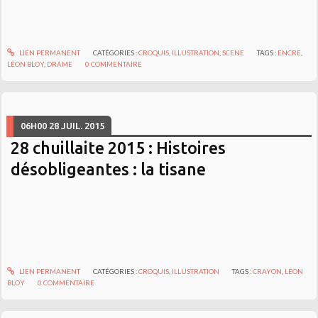
LIEN PERMANENT
CATÉGORIES :
CROQUIS
,
ILLUSTRATION
,
SCENE
TAGS :
ENCRE
,
LÉON BLOY
,
DRAME
0
COMMENTAIRE
06H00
28
JUIL. 2015
28 chuillaite 2015 : Histoires
désobligeantes : la tisane
LIEN PERMANENT
CATÉGORIES :
CROQUIS
,
ILLUSTRATION
TAGS :
CRAYON
,
LÉON
BLOY
0
COMMENTAIRE