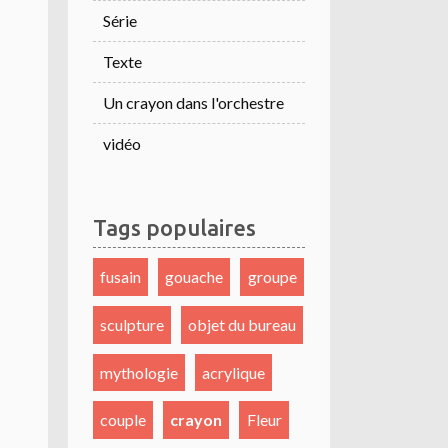
Série
Texte
Un crayon dans l'orchestre
vidéo
Tags populaires
fusain
gouache
groupe
sculpture
objet du bureau
mythologie
acrylique
couple
crayon
Fleur