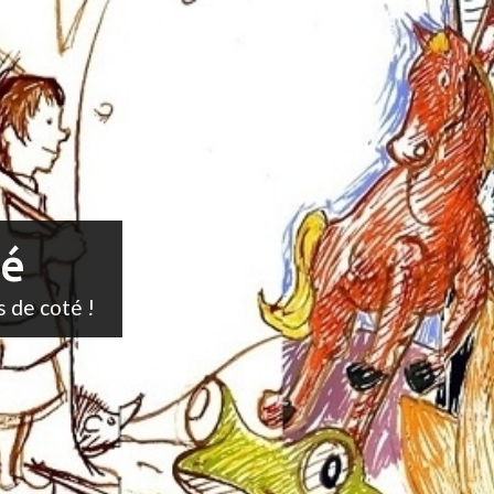
té
s de coté !