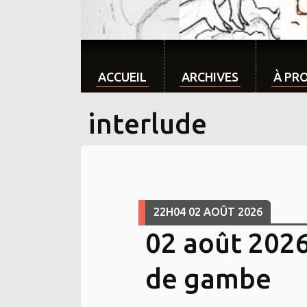
ACCUEIL
ARCHIVES
À PR
interlude
22H04
02
AOÛT 2026
02 août 2026 
de gambe