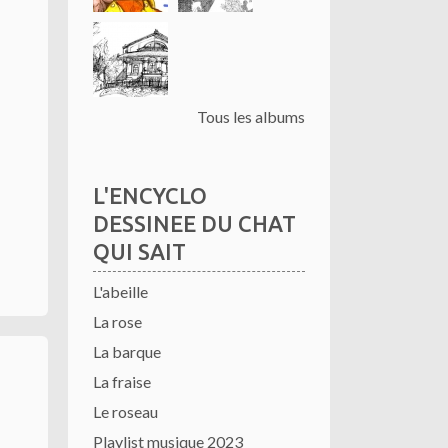
Tous les albums
L'ENCYCLO
DESSINEE DU CHAT
QUI SAIT
L'abeille
La rose
La barque
La fraise
Le roseau
Playlist musique 2023