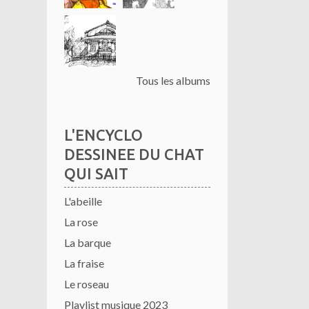
Tous les albums
L'ENCYCLO
DESSINEE DU CHAT
QUI SAIT
L'abeille
La rose
La barque
La fraise
Le roseau
Playlist musique 2023