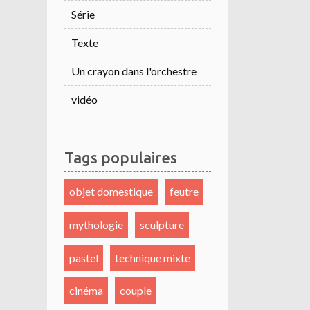
Série
Texte
Un crayon dans l'orchestre
vidéo
Tags populaires
objet domestique
feutre
mythologie
sculpture
pastel
technique mixte
cinéma
couple