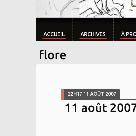
ACCUEIL
ARCHIVES
À PR
flore
22H17
11
AOÛT 2007
11 août 200