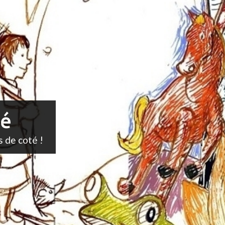
té
s de coté !