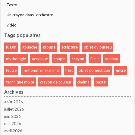
Texte
Un crayon dans l'orchestre
vidéo
Tags populaires
fusain
gouache
groupe
sculpture
objet du bureau
mythologie
acrylique
couple
crayon
Fleur
quidam
feutre
mi-homme mi-animal
fruit
objet domestique
encre
technique mixte
crayon de couleur
cinéma
pastel
Archives
août 2026
juillet 2026
juin 2026
mai 2026
avril 2026