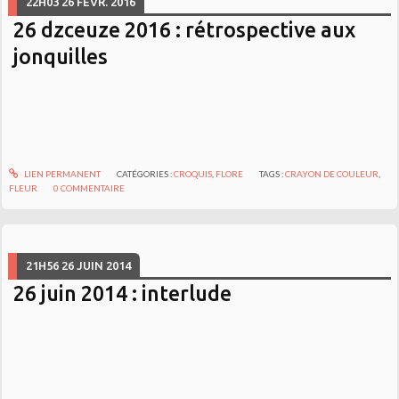
22H03
26
FÉVR. 2016
26 dzceuze 2016 : rétrospective aux
jonquilles
LIEN PERMANENT
CATÉGORIES :
CROQUIS
,
FLORE
TAGS :
CRAYON DE COULEUR
,
FLEUR
0
COMMENTAIRE
21H56
26
JUIN 2014
26 juin 2014 : interlude