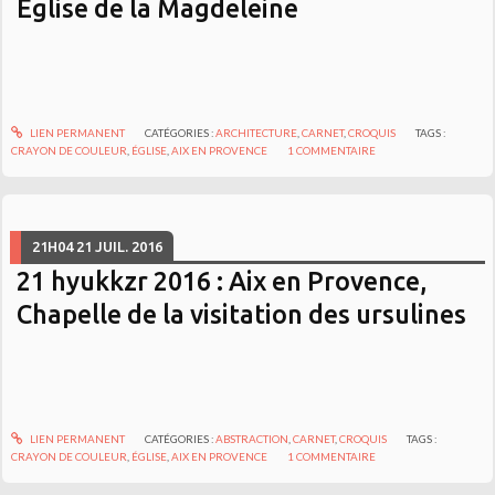
Église de la Magdeleine
LIEN PERMANENT
CATÉGORIES :
ARCHITECTURE
,
CARNET
,
CROQUIS
TAGS :
CRAYON DE COULEUR
,
ÉGLISE
,
AIX EN PROVENCE
1
COMMENTAIRE
21H04
21
JUIL. 2016
21 hyukkzr 2016 : Aix en Provence,
Chapelle de la visitation des ursulines
LIEN PERMANENT
CATÉGORIES :
ABSTRACTION
,
CARNET
,
CROQUIS
TAGS :
CRAYON DE COULEUR
,
ÉGLISE
,
AIX EN PROVENCE
1
COMMENTAIRE