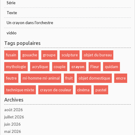
Série
Texte
Un crayon dans l'orchestre
vidéo
Tags populaires
fusain
gouache
groupe
sculpture
objet du bureau
mythologie
acrylique
couple
crayon
Fleur
quidam
feutre
mi-homme mi-animal
fruit
objet domestique
encre
technique mixte
crayon de couleur
cinéma
pastel
Archives
août 2026
juillet 2026
juin 2026
mai 2026