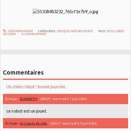
LIEN PERMANENT
CATÉGORIES :
CROQUIS
,
NATURE MORTE
TAGS :
STYLO
,
OBJET
DE LOISIR
2
COMMENTAIRES
Commentaires
Un chien robot ! bonne journée.
Écrit par :
ELISABETH
08h29
-
mercredi 17
juin 2026
ce robot est un jouet.
Écrit par :
le croquis de cote
22h17
-
mercredi 17
juin 2026