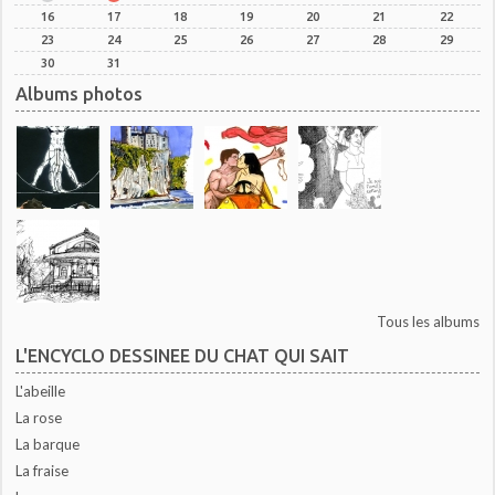
16
17
18
19
20
21
22
23
24
25
26
27
28
29
30
31
Albums photos
Tous les albums
L'ENCYCLO DESSINEE DU CHAT QUI SAIT
L'abeille
La rose
La barque
La fraise