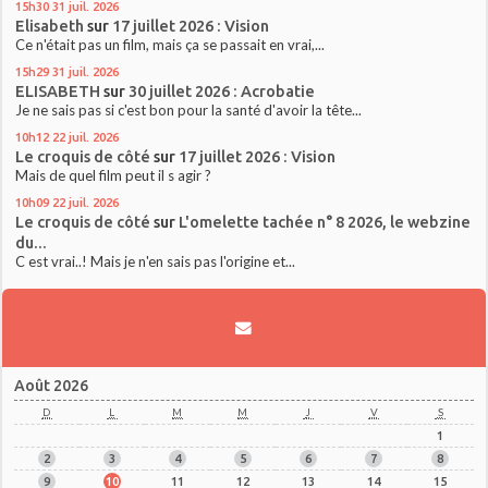
15h30
31
juil. 2026
Elisabeth
sur
17 juillet 2026 : Vision
Ce n'était pas un film, mais ça se passait en vrai,...
15h29
31
juil. 2026
ELISABETH
sur
30 juillet 2026 : Acrobatie
Je ne sais pas si c'est bon pour la santé d'avoir la tête...
10h12
22
juil. 2026
Le croquis de côté
sur
17 juillet 2026 : Vision
Mais de quel film peut il s agir ?
10h09
22
juil. 2026
Le croquis de côté
sur
L'omelette tachée n° 8 2026, le webzine
du...
C est vrai..! Mais je n'en sais pas l'origine et...
Août 2026
D
L
M
M
J
V
S
1
2
3
4
5
6
7
8
9
10
11
12
13
14
15