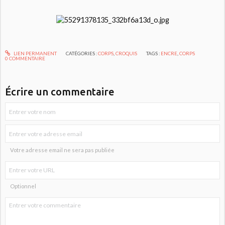
LIEN PERMANENT
CATÉGORIES :
CORPS
,
CROQUIS
TAGS :
ENCRE
,
CORPS
0
COMMENTAIRE
Écrire un commentaire
Votre adresse email ne sera pas publiée
Optionnel