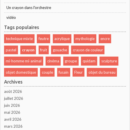
Un crayon dans l'orchestre
vidéo
Tags populaires
technique mixte
feutre
acrylique
mythologie
encre
pastel
crayon
fruit
gouache
crayon de couleur
mi-homme mi-animal
cinéma
groupe
quidam
sculpture
objet domestique
couple
fusain
Fleur
objet du bureau
Archives
août 2026
juillet 2026
juin 2026
mai 2026
avril 2026
mars 2026