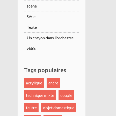
scene
Série
Texte
Un crayon dans l'orchestre
vidéo
Tags populaires
acrylique
encre
technique mixte
couple
feutre
objet domestique