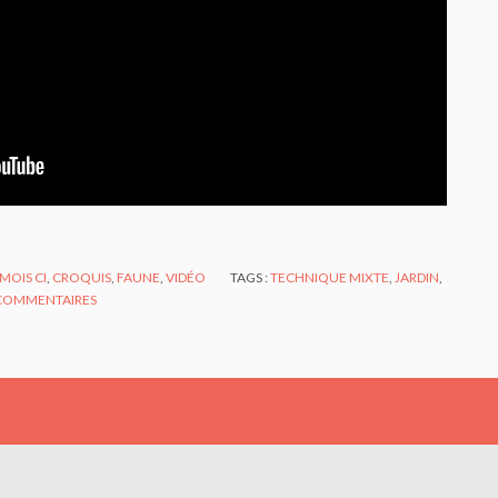
 MOIS CI
,
CROQUIS
,
FAUNE
,
VIDÉO
TAGS :
TECHNIQUE MIXTE
,
JARDIN
,
COMMENTAIRES