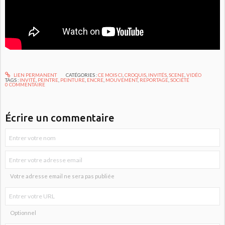
LIEN PERMANENT
CATÉGORIES :
CE MOIS CI
,
CROQUIS
,
INVITÉS
,
SCENE
,
VIDÉO
TAGS :
INVITÉ
,
PEINTRE
,
PEINTURE
,
ENCRE
,
MOUVEMENT
,
REPORTAGE
,
SOCIÉTÉ
0
COMMENTAIRE
Écrire un commentaire
Votre adresse email ne sera pas publiée
Optionnel