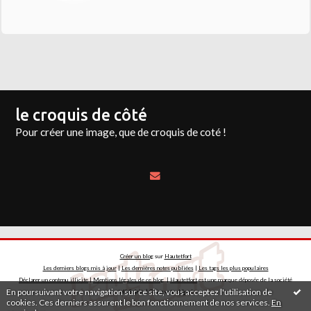
le croquis de côté
Pour créer une image, que de croquis de coté !
Créer un blog
sur
Hautetfort
Les derniers blogs mis à jour
|
Les dernières notes publiées
|
Les tags les plus populaires
Déclarer un contenu illicite
|
Mentions légales de ce blog
|
Hautetfort
est une marque déposée de la société
En poursuivant votre navigation sur ce site, vous acceptez l'utilisation de
talkSpirit | Créez votre
blog
!
cookies. Ces derniers assurent le bon fonctionnement de nos services.
En