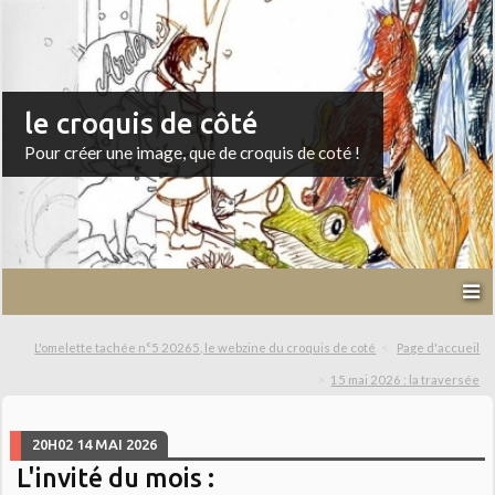
le croquis de côté
Pour créer une image, que de croquis de coté !
L'omelette tachée n°5 20265, le webzine du croquis de coté
Page d'accueil
15 mai 2026 : la traversée
20H02
14
MAI 2026
L'invité du mois :