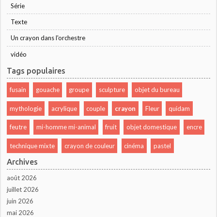
Série
Texte
Un crayon dans l'orchestre
vidéo
Tags populaires
fusain
gouache
groupe
sculpture
objet du bureau
mythologie
acrylique
couple
crayon
Fleur
quidam
feutre
mi-homme mi-animal
fruit
objet domestique
encre
technique mixte
crayon de couleur
cinéma
pastel
Archives
août 2026
juillet 2026
juin 2026
mai 2026