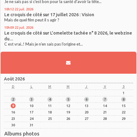
Je ne sais pas si c'est bon pour la santé d'avoir la tête...
10h12
22
juil. 2026
Le croquis de côté
sur
17 juillet 2026 : Vision
Mais de quel film peut il s agir ?
10h09
22
juil. 2026
Le croquis de côté
sur
L'omelette tachée n° 8 2026, le webzine
du...
C est vrai..! Mais je n'en sais pas l'origine et...
Août 2026
D
L
M
M
J
V
S
1
2
3
4
5
6
7
8
9
10
11
12
13
14
15
16
17
18
19
20
21
22
23
24
25
26
27
28
29
30
31
Albums photos