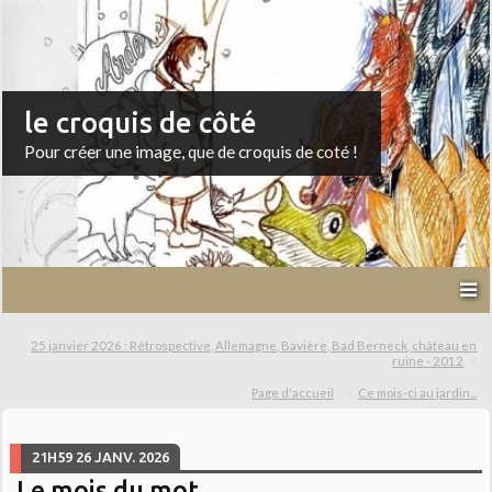
le croquis de côté
Pour créer une image, que de croquis de coté !
25 janvier 2026 : Rétrospective, Allemagne, Bavière, Bad Berneck, château en
ruine - 2012
Page d'accueil
Ce mois-ci au jardin...
21H59
26
JANV. 2026
Le mois du mot...