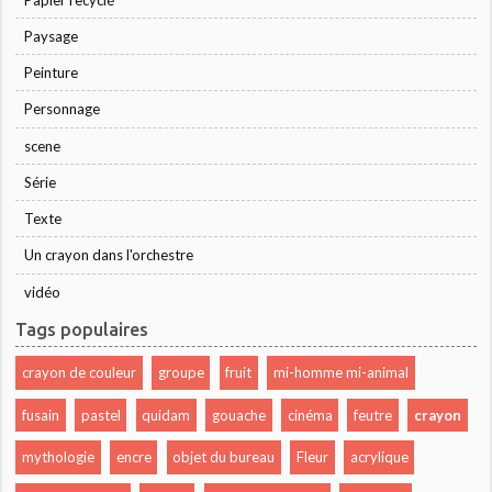
Paysage
Peinture
Personnage
scene
Série
Texte
Un crayon dans l'orchestre
vidéo
Tags populaires
crayon de couleur
groupe
fruit
mi-homme mi-animal
fusain
pastel
quidam
gouache
cinéma
feutre
crayon
mythologie
encre
objet du bureau
Fleur
acrylique