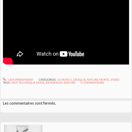
LIEN PERMANENT
CATÉGORIES :
CE MOIS CI
,
CROQUIS
,
NATURE MORTE
,
VIDÉO
TAGS :
MOT
,
TECHNIQUE MIXTE
,
REPORTAGE
,
NATURE
0
COMMENTAIRE
Les commentaires sont fermés.