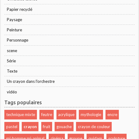
Papier recyclé
Paysage
Peinture
Personnage
scene
Série
Texte
Un crayon dans l'orchestre
vidéo
Tags populaires
technique mixte
feutre
acrylique
mythologie
encre
pastel
crayon
fruit
gouache
crayon de couleur
mi-homme mi-animal
cinéma
groupe
quidam
sculpture