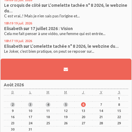
Le croquis de côté
sur
L'omelette tachée n° 8 2026, le webzine
du...
C est vrai..! Mais je n'en sais pas l'origine et...
18h19
19
juil. 2026
Elisabeth
sur
17 juillet 2026 : Vision
Cela me fait penser à une vidéo, une femme qui est entrée...
18h17
19
juil. 2026
Elisabeth
sur
L'omelette tachée n° 8 2026, le webzine du...
Le Joker, c'est bien pratique, on peut se reposer sur...
Août 2026
D
L
M
M
J
V
S
1
2
3
4
5
6
7
8
9
10
11
12
13
14
15
16
17
18
19
20
21
22
23
24
25
26
27
28
29
30
31