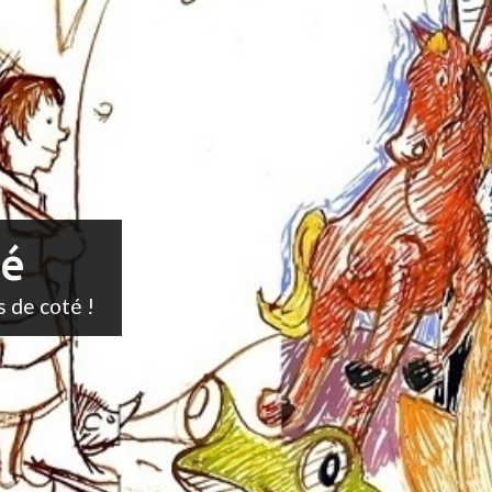
té
s de coté !