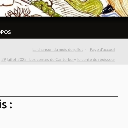
OPOS
La chanson du mois de juillet
Page d'accueil
29 juillet 2025 : Les contes de Canterbury, le conte du régisseur
s :