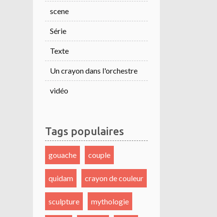
scene
Série
Texte
Un crayon dans l'orchestre
vidéo
Tags populaires
gouache
couple
quidam
crayon de couleur
sculpture
mythologie