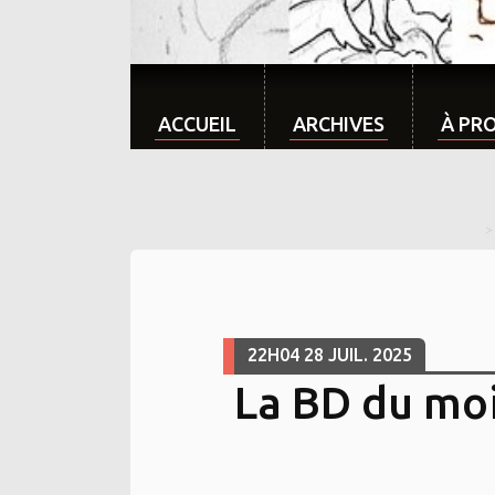
ACCUEIL
ARCHIVES
À PR
22H04
28
JUIL. 2025
La BD du moi