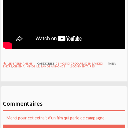
LIEN PERMANENT
CATÉGORIES :
CE MOIS CI
,
CROQUIS
,
SCENE
,
VIDÉO
TAGS :
ENCRE
,
CINÉMA
,
IMMOBILE
,
BANDE ANNONCE
2
COMMENTAIRES
Commentaires
Merci pour cet extrait d'un film qui parle de campagne.