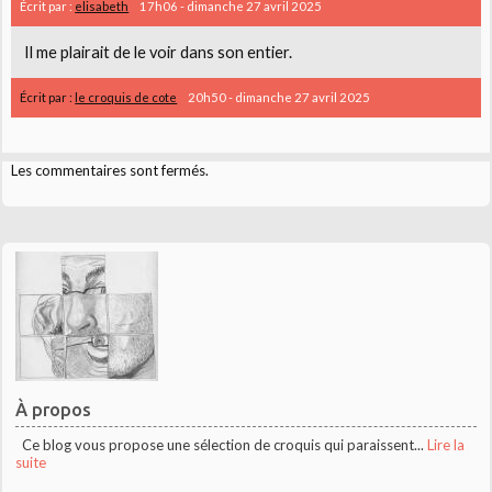
Écrit par :
elisabeth
17h06
-
dimanche 27
avril 2025
Il me plairait de le voir dans son entier.
Écrit par :
le croquis de cote
20h50
-
dimanche 27
avril 2025
Les commentaires sont fermés.
À propos
Ce blog vous propose une sélection de croquis qui paraissent...
Lire la
suite