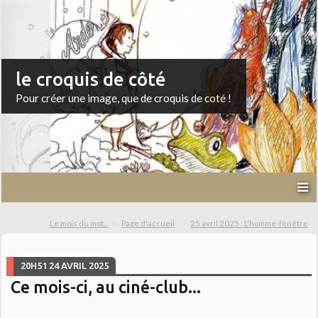
le croquis de côté
Pour créer une image, que de croquis de coté !
Le mois du mot...
Page d'accueil
25 avril 2025 : L'homme-fenêtre
20H51
24
AVRIL 2025
Ce mois-ci, au ciné-club...