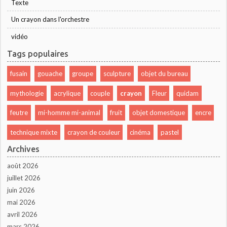
Texte
Un crayon dans l'orchestre
vidéo
Tags populaires
fusain
gouache
groupe
sculpture
objet du bureau
mythologie
acrylique
couple
crayon
Fleur
quidam
feutre
mi-homme mi-animal
fruit
objet domestique
encre
technique mixte
crayon de couleur
cinéma
pastel
Archives
août 2026
juillet 2026
juin 2026
mai 2026
avril 2026
mars 2026