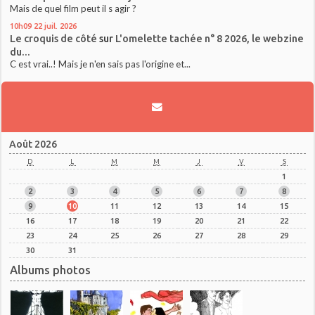
Mais de quel film peut il s agir ?
10h09
22
juil. 2026
Le croquis de côté
sur
L'omelette tachée n° 8 2026, le webzine
du...
C est vrai..! Mais je n'en sais pas l'origine et...
Août 2026
D
L
M
M
J
V
S
1
2
3
4
5
6
7
8
9
10
11
12
13
14
15
16
17
18
19
20
21
22
23
24
25
26
27
28
29
30
31
Albums photos