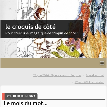
le croquis de côté
Pour créer une image, que de croquis de coté !
27 juin 2024 : Stylodrame au nénuphar
Page d'accueil
29 juin 2024 : acrobatie
23H18
28
JUIN 2024
Le mois du mot...