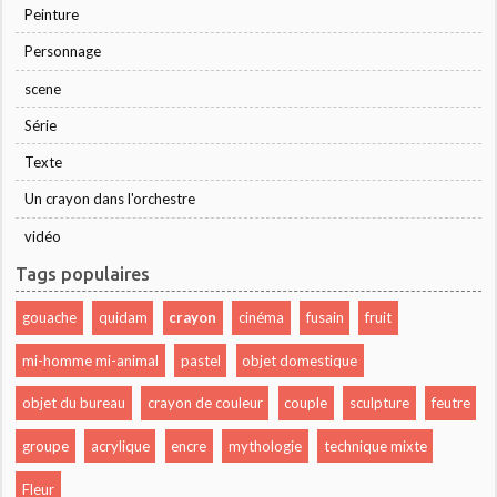
Peinture
Personnage
scene
Série
Texte
Un crayon dans l'orchestre
vidéo
Tags populaires
gouache
quidam
crayon
cinéma
fusain
fruit
mi-homme mi-animal
pastel
objet domestique
objet du bureau
crayon de couleur
couple
sculpture
feutre
groupe
acrylique
encre
mythologie
technique mixte
Fleur