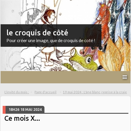
le croquis de côté
Pour créer une image, que de croquis de coté !
L'invité du mois :
Page d'accueil
19 mai 2024 : L'âne blanc, reprise à la craie
18H26
18
MAI 2024
Ce mois X...