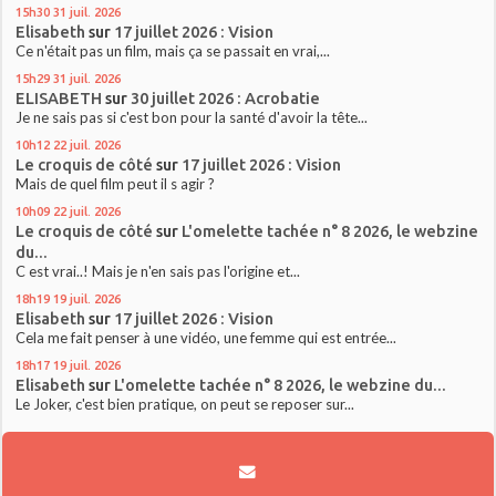
15h30
31
juil. 2026
Elisabeth
sur
17 juillet 2026 : Vision
Ce n'était pas un film, mais ça se passait en vrai,...
15h29
31
juil. 2026
ELISABETH
sur
30 juillet 2026 : Acrobatie
Je ne sais pas si c'est bon pour la santé d'avoir la tête...
10h12
22
juil. 2026
Le croquis de côté
sur
17 juillet 2026 : Vision
Mais de quel film peut il s agir ?
10h09
22
juil. 2026
Le croquis de côté
sur
L'omelette tachée n° 8 2026, le webzine
du...
C est vrai..! Mais je n'en sais pas l'origine et...
18h19
19
juil. 2026
Elisabeth
sur
17 juillet 2026 : Vision
Cela me fait penser à une vidéo, une femme qui est entrée...
18h17
19
juil. 2026
Elisabeth
sur
L'omelette tachée n° 8 2026, le webzine du...
Le Joker, c'est bien pratique, on peut se reposer sur...