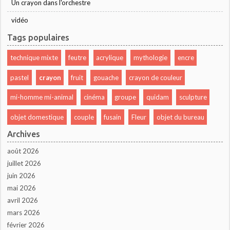
Un crayon dans l'orchestre
vidéo
Tags populaires
technique mixte
feutre
acrylique
mythologie
encre
pastel
crayon
fruit
gouache
crayon de couleur
mi-homme mi-animal
cinéma
groupe
quidam
sculpture
objet domestique
couple
fusain
Fleur
objet du bureau
Archives
août 2026
juillet 2026
juin 2026
mai 2026
avril 2026
mars 2026
février 2026