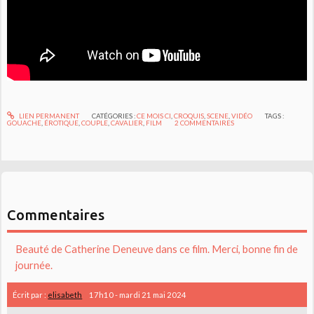
LIEN PERMANENT
CATÉGORIES :
CE MOIS CI
,
CROQUIS
,
SCENE
,
VIDÉO
TAGS :
GOUACHE
,
ÉROTIQUE
,
COUPLE
,
CAVALIER
,
FILM
2
COMMENTAIRES
Commentaires
Beauté de Catherine Deneuve dans ce film. Merci, bonne fin de
journée.
Écrit par :
elisabeth
17h10
-
mardi 21
mai 2024