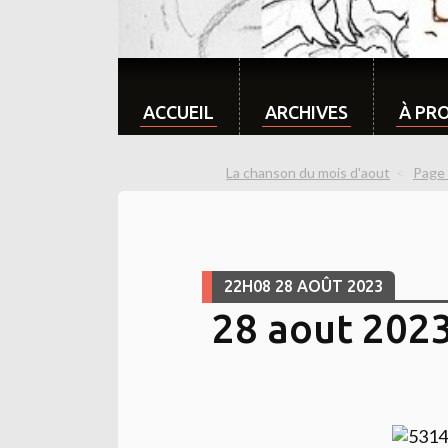
ACCUEIL
ARCHIVES
À PR
La chanson du mois d'aout
Page 
22H08
28
AOÛT 2023
28 aout 2023