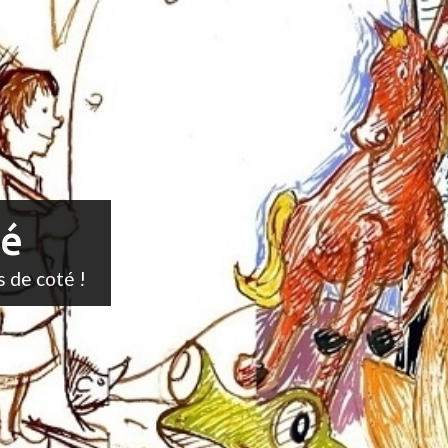
té
s de coté !