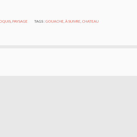
OQUIS
,
PAYSAGE
TAGS :
GOUACHE
,
À SUIVRE
,
CHATEAU