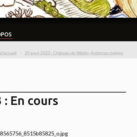
OPOS
d'accueil
29 aout 2023 : Château de Walzin, Ardennes belges
 : En cours