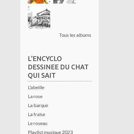
Tous les albums
L'ENCYCLO
DESSINEE DU CHAT
QUI SAIT
L'abeille
La rose
La barque
La fraise
Le roseau
Playlist musique 2023