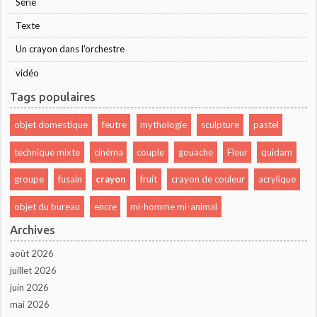
Série
Texte
Un crayon dans l'orchestre
vidéo
Tags populaires
objet domestique
feutre
mythologie
sculpture
pastel
technique mixte
cinéma
couple
gouache
Fleur
quidam
groupe
fusain
crayon
fruit
crayon de couleur
acrylique
objet du bureau
encre
mi-homme mi-animal
Archives
août 2026
juillet 2026
juin 2026
mai 2026