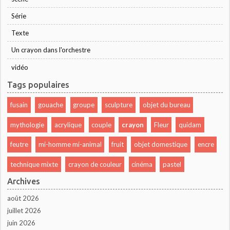
Série
Texte
Un crayon dans l'orchestre
vidéo
Tags populaires
fusain
gouache
groupe
sculpture
objet du bureau
mythologie
acrylique
couple
crayon
Fleur
quidam
feutre
mi-homme mi-animal
fruit
objet domestique
encre
technique mixte
crayon de couleur
cinéma
pastel
Archives
août 2026
juillet 2026
juin 2026