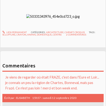
LIEN PERMANENT
CATÉGORIES :
ARCHITECTURE
,
CARNET
,
CROQUIS
TAGS :
SCLUPTURE
,
CRAYON
,
ANIMAL DOMESTIQUE
,
CENTRE
2
COMMENTAIRES
Commentaires
Je viens de regarder où était FRAZE, c'est dans l'Eure et Loir...
je connais un peu la région de Chartes, Bonneval, mais pas
Frazé. Ce n'est pas loin ! merci et bon week end.
Écrit par :
ELISABETH
15h57
-
samedi 12
septembre 2020