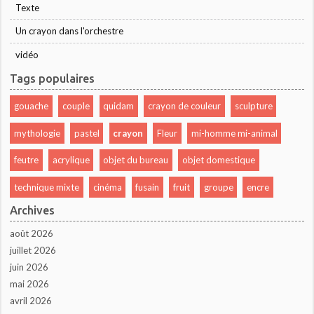
Texte
Un crayon dans l'orchestre
vidéo
Tags populaires
gouache
couple
quidam
crayon de couleur
sculpture
mythologie
pastel
crayon
Fleur
mi-homme mi-animal
feutre
acrylique
objet du bureau
objet domestique
technique mixte
cinéma
fusain
fruit
groupe
encre
Archives
août 2026
juillet 2026
juin 2026
mai 2026
avril 2026