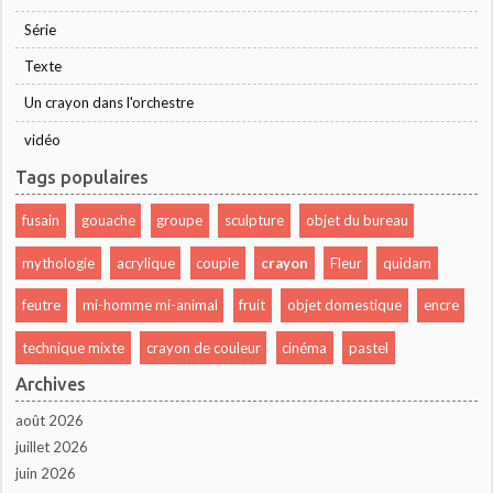
Série
Texte
Un crayon dans l'orchestre
vidéo
Tags populaires
fusain
gouache
groupe
sculpture
objet du bureau
mythologie
acrylique
couple
crayon
Fleur
quidam
feutre
mi-homme mi-animal
fruit
objet domestique
encre
technique mixte
crayon de couleur
cinéma
pastel
Archives
août 2026
juillet 2026
juin 2026