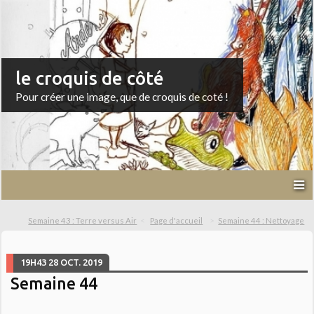
le croquis de côté
Pour créer une image, que de croquis de coté !
Semaine 43 : Terre versus Air
Page d'accueil
Semaine 44 : Nettoyage
19H43
28
OCT. 2019
Semaine 44