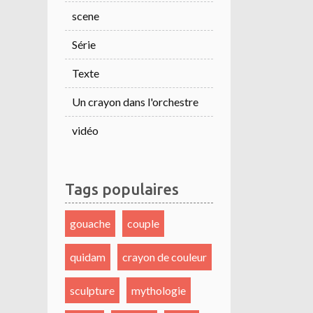
scene
Série
Texte
Un crayon dans l'orchestre
vidéo
Tags populaires
gouache
couple
quidam
crayon de couleur
sculpture
mythologie