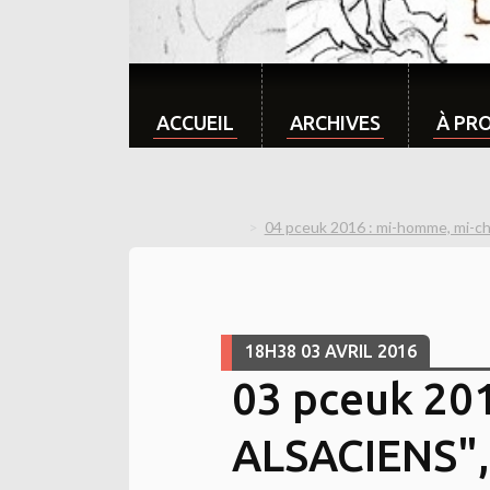
ACCUEIL
ARCHIVES
À PR
04 pceuk 2016 : mi-homme, mi-chi
18H38
03
AVRIL 2016
03 pceuk 201
ALSACIENS", 