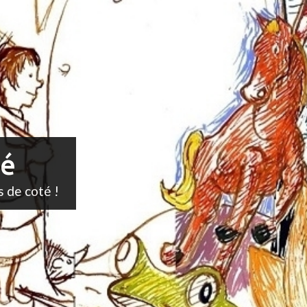
té
s de coté !