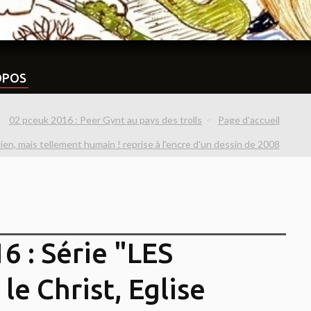
OPOS
02 pceuk 2016 : Peer Gynt au pays des trolls
Page d'accueil
en, mais tellement humain ! reprise à l'encre d'un dessin de 2008
6 : Série "LES
le Christ, Eglise