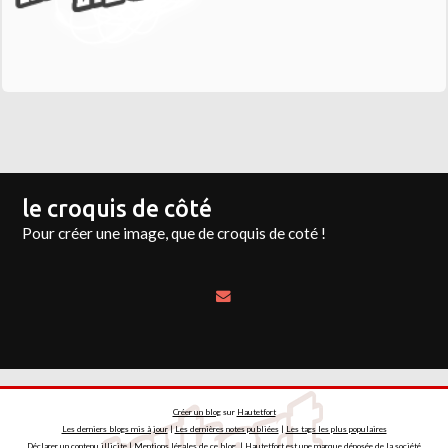
le croquis de côté
Pour créer une image, que de croquis de coté !
Créer un blog
sur
Hautetfort
Les derniers blogs mis à jour
|
Les dernières notes publiées
|
Les tags les plus populaires
Déclarer un contenu illicite
|
Mentions légales de ce blog
|
Hautetfort
est une marque déposée de la société