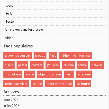
scene
Série
Texte
Un crayon dans l'orchestre
vidéo
Tags populaires
crayon de couleur
groupe
fruit
mi-homme mi-animal
fusain
pastel
quidam
gouache
cinéma
feutre
crayon
mythologie
encre
objet du bureau
Fleur
acrylique
technique mixte
couple
objet domestique
sculpture
Archives
août 2026
juillet 2026