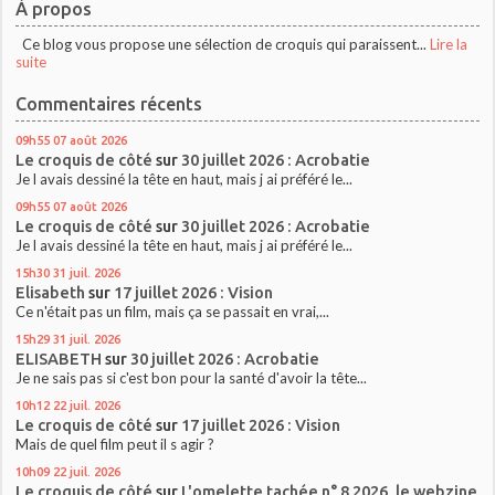
À propos
Ce blog vous propose une sélection de croquis qui paraissent...
Lire la
suite
Commentaires récents
09h55
07
août 2026
Le croquis de côté
sur
30 juillet 2026 : Acrobatie
Je l avais dessiné la tête en haut, mais j ai préféré le...
09h55
07
août 2026
Le croquis de côté
sur
30 juillet 2026 : Acrobatie
Je l avais dessiné la tête en haut, mais j ai préféré le...
15h30
31
juil. 2026
Elisabeth
sur
17 juillet 2026 : Vision
Ce n'était pas un film, mais ça se passait en vrai,...
15h29
31
juil. 2026
ELISABETH
sur
30 juillet 2026 : Acrobatie
Je ne sais pas si c'est bon pour la santé d'avoir la tête...
10h12
22
juil. 2026
Le croquis de côté
sur
17 juillet 2026 : Vision
Mais de quel film peut il s agir ?
10h09
22
juil. 2026
Le croquis de côté
sur
L'omelette tachée n° 8 2026, le webzine