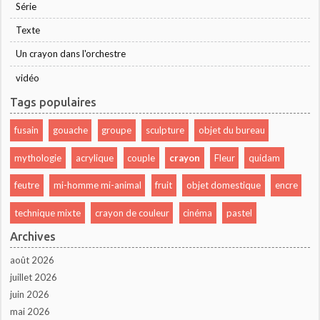
Série
Texte
Un crayon dans l'orchestre
vidéo
Tags populaires
fusain
gouache
groupe
sculpture
objet du bureau
mythologie
acrylique
couple
crayon
Fleur
quidam
feutre
mi-homme mi-animal
fruit
objet domestique
encre
technique mixte
crayon de couleur
cinéma
pastel
Archives
août 2026
juillet 2026
juin 2026
mai 2026