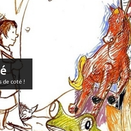
té
s de coté !