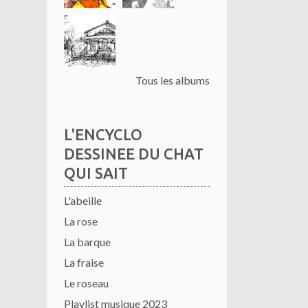
Tous les albums
L'ENCYCLO
DESSINEE DU CHAT
QUI SAIT
L'abeille
La rose
La barque
La fraise
Le roseau
Playlist musique 2023