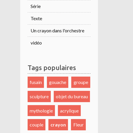
Série
Texte
Un crayon dans l'orchestre
vidéo
Tags populaires
fusain
gouache
groupe
sculpture
objet du bureau
mythologie
acrylique
couple
crayon
Fleur