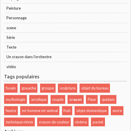
Peinture
Personnage
scene
Série
Texte
Un crayon dans l'orchestre
vidéo
Tags populaires
fusain
gouache
groupe
sculpture
objet du bureau
mythologie
acrylique
couple
crayon
Fleur
quidam
feutre
mi-homme mi-animal
fruit
objet domestique
encre
technique mixte
crayon de couleur
cinéma
pastel