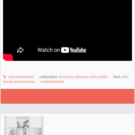
LIEN PERMANENT
CATÉGORIES :
CE MOIS CI
,
CROQUIS
,
TEXTE
,
VIDÉO
TAGS :
MOT
,
ENCRE
,
INFORMATION
0
COMMENTAIRE