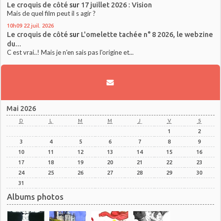
Le croquis de côté
sur
17 juillet 2026 : Vision
Mais de quel film peut il s agir ?
10h09
22
juil. 2026
Le croquis de côté
sur
L'omelette tachée n° 8 2026, le webzine
du...
C est vrai..! Mais je n'en sais pas l'origine et...
Mai 2026
D
L
M
M
J
V
S
1
2
3
4
5
6
7
8
9
10
11
12
13
14
15
16
17
18
19
20
21
22
23
24
25
26
27
28
29
30
31
Albums photos